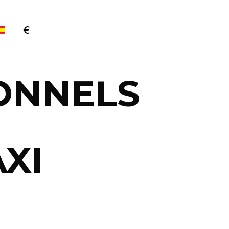
ONNELS
AXI